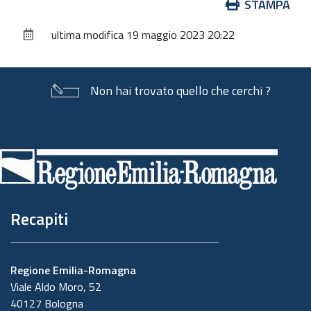
Azioni
STAMPA
sul
ultima modifica
19 maggio 2023 20:22
documento
Non hai trovato quello che cerchi ?
Piè
di
pagina
Recapiti
Regione Emilia-Romagna
Viale Aldo Moro, 52
40127 Bologna