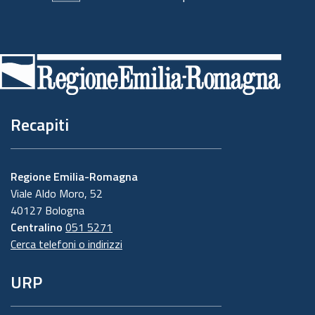
Piè
di
pagina
Recapiti
Regione Emilia-Romagna
Viale Aldo Moro, 52
40127 Bologna
Centralino
051 5271
Cerca telefoni o indirizzi
URP