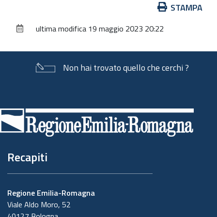
Azioni
STAMPA
sul
ultima modifica
19 maggio 2023 20:22
documento
Non hai trovato quello che cerchi ?
Piè
di
pagina
Recapiti
Regione Emilia-Romagna
Viale Aldo Moro, 52
40127 Bologna