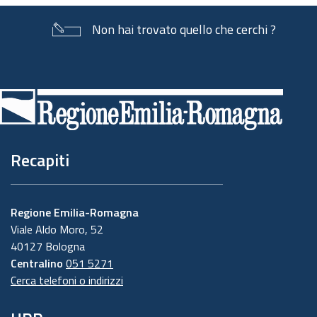
Non hai trovato quello che cerchi ?
Piè
di
pagina
Recapiti
Regione Emilia-Romagna
Viale Aldo Moro, 52
40127 Bologna
Centralino
051 5271
Cerca telefoni o indirizzi