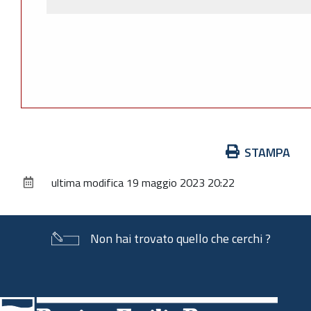
Azioni
STAMPA
sul
ultima modifica
19 maggio 2023 20:22
documento
Non hai trovato quello che cerchi ?
Piè
di