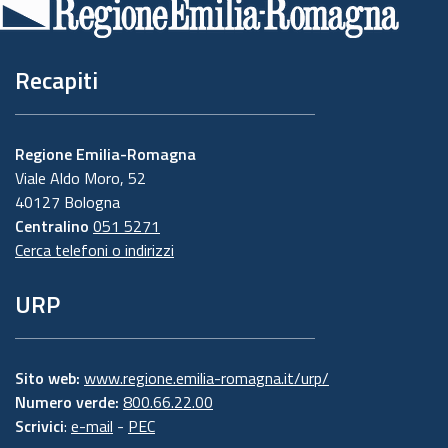
pagina
Recapiti
Regione Emilia-Romagna
Viale Aldo Moro, 52
40127 Bologna
Centralino
051 5271
Cerca telefoni o indirizzi
URP
Sito web:
www.regione.emilia-romagna.it/urp/
Numero verde:
800.66.22.00
Scrivici
:
e-mail
-
PEC