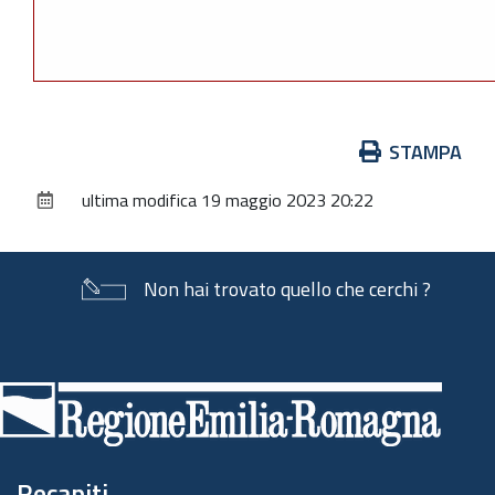
Azioni
STAMPA
sul
ultima modifica
19 maggio 2023 20:22
documento
Non hai trovato quello che cerchi ?
Piè
di
pagina
Recapiti