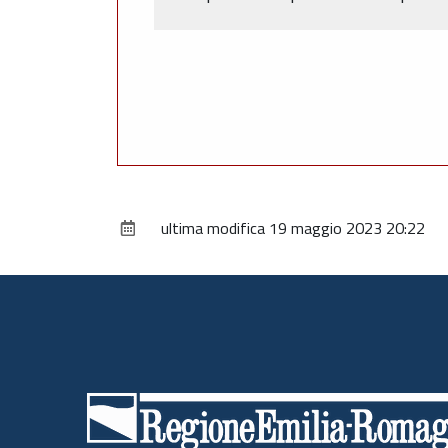
ultima modifica
19 maggio 2023 20:22
Piè
di
pagina