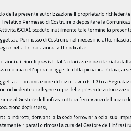
scio della presente autorizzazione il proprietario richiede
l relativo Permesso di Costruire o depositare la Comunicazion
 Attività (SCIA), scaduto inutilmente tale termine la present
soggetta a Permesso di Costruire nel medesimo atto, rilasc
mpegno nella formulazione sottoindicata;
crizioni e i vincoli previsti dall’autorizzazione rilasciata 
za minima dell’opera in oggetto dalla più vicina rotaia, ai 
ggetta a Comunicazione di Inizio Lavori (CILA) o a Segnalazio
ario richiedente di allegare copia della presente autorizza
ione al Gestore dell’infrastruttura ferroviaria dell’inizio de
ecuzione degli stessi;
etti o indiretti, derivanti alla sede ferroviaria ed ai suoi im
amente riparati o rimossi a cura del Gestore dell’infrastrut