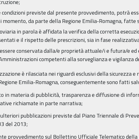
truzione;
 condizioni previste dal presente provvedimento, potrà esse
i momento, da parte della Regione Emilia-Romagna, fatte sal
oviaria in parola è affidata la verifica della corretta esecuzi
ntati e il rispetto delle prescrizioni, sia in fase realizzativ
ssere conservata dalla/e proprietà attuale/i e futura/e ed e
Amministrazioni competenti alla sorveglianza e vigilanza del
zzazione è rilasciata nei riguardi esclusivi della sicurezza e r
a Regione Emilia-Romagna, conseguentemente sono fatti salvi e
to in materia di pubblicità, trasparenza e diffusione di infor
ative richiamate in parte narrativa;
e ulteriori pubblicazioni previste dal Piano Triennale di Prev
 33 del 2013;
sente provvedimento sul Bollettino Ufficiale Telematico del