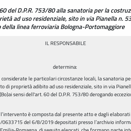
. 60 del D.P.R. 753/80 alla sanatoria per la costr
rietà ad uso residenziale, sito in via Pianella n. 
to della linea ferroviaria Bologna-Portomaggiore
IL RESPONSABILE
determina:
, considerate le particolari circostanze locali, la sanatoria p
 di proprietà adibito ad uso residenziale, sito in via Pianel
(Bo)ai sensi dell'art. 60 del D.P.R. 753/80 derogando eccez
all’intervento è composta dal presente atto e dagli elaborati
9/0633715 del 6/8/2019 depositati presso l’archivio informa
 Emilia-Romagna, di seguito elencati, che formano parte in