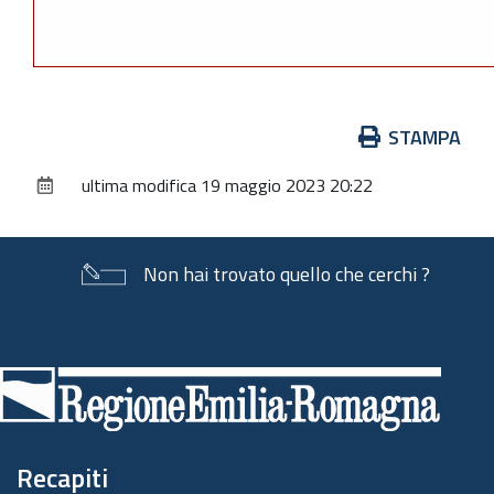
Azioni
STAMPA
sul
ultima modifica
19 maggio 2023 20:22
documento
Non hai trovato quello che cerchi ?
Piè
di
pagina
Recapiti