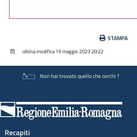
Azioni
STAMPA
sul
ultima modifica
19 maggio 2023 20:22
documento
Non hai trovato quello che cerchi ?
Piè
di
pagina
Recapiti