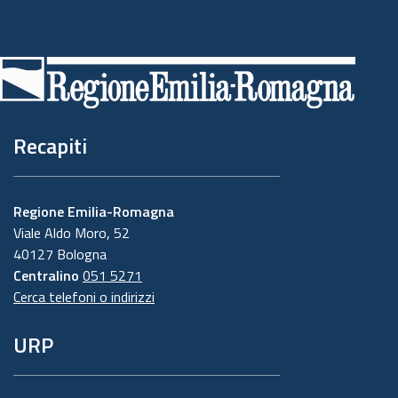
Piè
di
pagina
Recapiti
Regione Emilia-Romagna
Viale Aldo Moro, 52
40127 Bologna
Centralino
051 5271
Cerca telefoni o indirizzi
URP