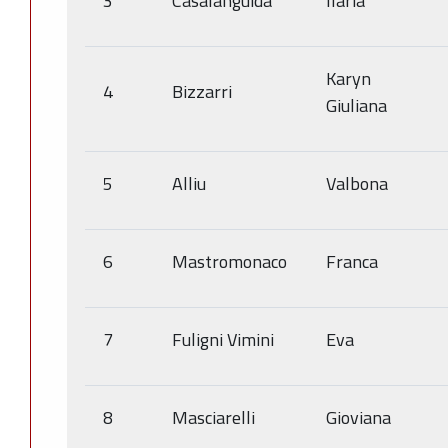
3
Casalanguida
Ilaria
Karyn
4
Bizzarri
Giuliana
5
Alliu
Valbona
6
Mastromonaco
Franca
7
Fuligni Vimini
Eva
8
Masciarelli
Gioviana