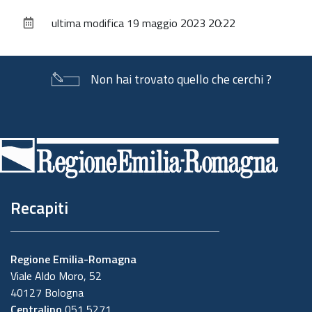
sul
ultima modifica
19 maggio 2023 20:22
documento
Non hai trovato quello che cerchi ?
Piè
di
pagina
Recapiti
Regione Emilia-Romagna
Viale Aldo Moro, 52
40127 Bologna
Centralino
051 5271