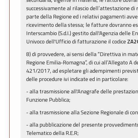
successivamente al rilascio dell’attestazione di r
parte della Regione ed i relativi pagamenti avve
ricevimento della stessa; le fatture dovranno es
Interscambio (S.d.I.) gestito dall'Agenzia delle 
Univoco dell'Ufficio di fatturazione il codice
ZA2
8) di provvedere, ai sensi della “Direttiva in ma
Regione Emilia-Romagna”, di cui all’Allegato A de
421/2017, ad espletare gli adempimenti previsti
delle procedure ivi indicate ed in particolare:
- alla trasmissione all'Anagrafe delle prestazio
Funzione Pubblica;
- alla trasmissione alla Sezione Regionale di con
- alla pubblicazione del presente provvedimento 
Telematico della R.E.R;