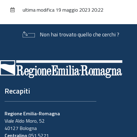
sul
ultima modifica
19 maggio 2023 20:22
documento
Non hai trovato quello che cerchi ?
Piè
di
pagina
Recapiti
Regione Emilia-Romagna
Viale Aldo Moro, 52
40127 Bologna
Centralino
051 5271