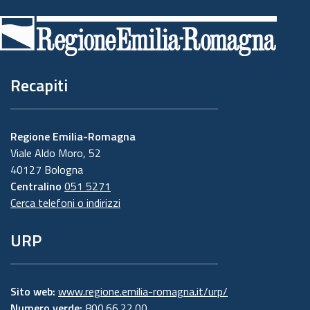
di
pagina
Recapiti
Regione Emilia-Romagna
Viale Aldo Moro, 52
40127 Bologna
Centralino
051 5271
Cerca telefoni o indirizzi
URP
Sito web:
www.regione.emilia-romagna.it/urp/
Numero verde:
800.66.22.00