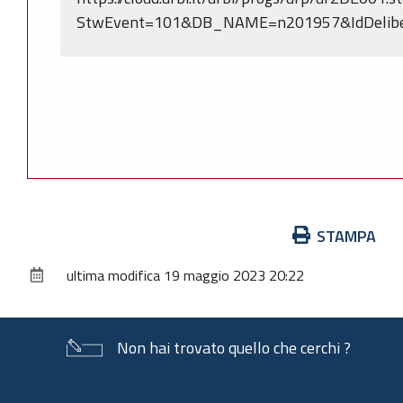
StwEvent=101&DB_NAME=n201957&IdDelib
Azioni
STAMPA
sul
ultima modifica
19 maggio 2023 20:22
documento
Non hai trovato quello che cerchi ?
Piè