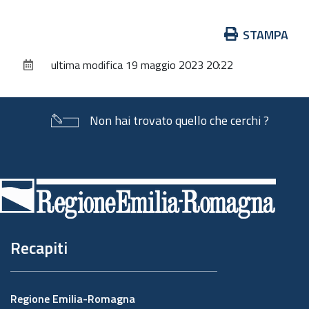
Azioni
STAMPA
sul
ultima modifica
19 maggio 2023 20:22
documento
Non hai trovato quello che cerchi ?
Piè
di
pagina
Recapiti
Regione Emilia-Romagna