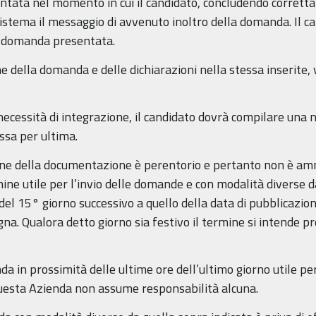
tata nel momento in cui il candidato, concludendo correttam
stema il messaggio di avvenuto inoltro della domanda. Il can
la domanda presentata.
 della domanda e delle dichiarazioni nella stessa inserite, v
i necessità di integrazione, il candidato dovrà compilare una
ssa per ultima.
ione della documentazione è perentorio e pertanto non è am
ine utile per l’invio delle domande e con modalità diverse d
del 15° giorno successivo a quello della data di pubblicazio
na. Qualora detto giorno sia festivo il termine si intende p
nda in prossimità delle ultime ore dell’ultimo giorno utile p
 questa Azienda non assume responsabilità alcuna.