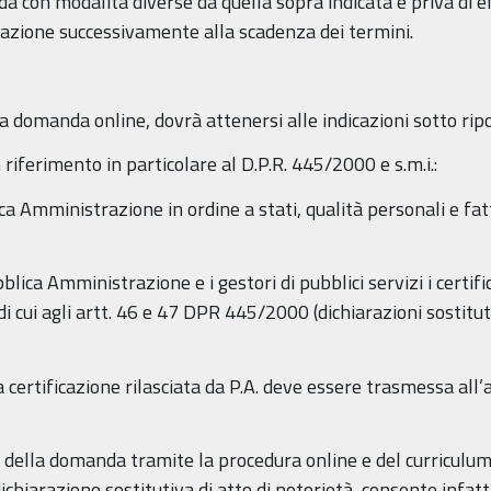
 con modalità diverse da quella sopra indicata è priva di e
azione successivamente alla scadenza dei termini.
a domanda online, dovrà attenersi alle indicazioni sotto rip
riferimento in particolare al D.P.R. 445/2000 e s.m.i.:
ica Amministrazione in ordine a stati, qualità personali e fatt
blica Amministrazione e i gestori di pubblici servizi i certific
di cui agli artt. 46 e 47 DPR 445/2000 (dichiarazioni sostituti
 certificazione rilasciata da P.A. deve essere trasmessa al
 della domanda tramite la procedura online e del curriculum
chiarazione sostitutiva di atto di notorietà, consente infatt