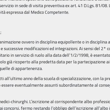
ervizio in sede di visita preventiva ex art. 41 D.Lgs. 81/08
neità espressa dal Medico Competente.
;
animazione ovvero in disciplina equipollente o in disciplina a
successive modificazioni ed integrazioni. Ai sensi del 2° co
tario in servizio di ruolo alla data dell’1/2/1998, è esentato
ruolo già ricoperto alla predetta data per la partecipazione 
quelle di appartenenza.
ti all’ultimo anno della scuola di specializzazione, con la pr
 essere eventualmente assunti subordinatamente al conseg
i medici-chirurghi. L’iscrizione al corrispondente albo profess
 concorsi, fermo restando l’obbligo dell’iscrizione all’albo i