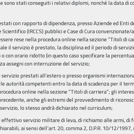
le sono stati conseguiti i relativi diplomi, nonché la data di
 prestati con rapporto di dipendenza, presso Aziende ed Enti d
e Scientifico (IRCCS) pubblici e Case di Cura convenzionate/ac
ssere rese nella procedura online nella sezione “Titoli di c
e il servizio è prestato, la disciplina ed il periodo di servi
 o con orario ridotto (in questo caso specificare la percentua
nza assegni con interruzione del servizio;
 di servizio prestati all’estero o presso organismi internazio
le autorità competenti entro la data di scadenza per il term
cedura online nella sezione “Titoli di carriera”; gli interes
o precedente, anche gli estremi del provvedimento di riconosc
servizio, lo stesso andrà dichiarato nel curriculum;
di effettivo servizio militare di leva, di richiamo alle armi, d
hiarabili, ai sensi dell’art. 20, comma 2, D.P.R. 10/12/1997,