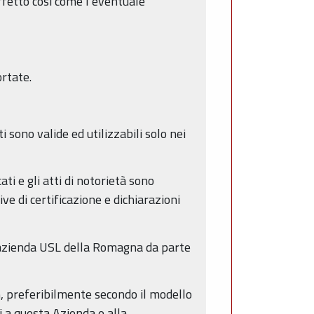
ffetto così come l’eventuale
ortate.
i sono valide ed utilizzabili solo nei
ati e gli atti di notorietà sono
ve di certificazione e dichiarazioni
l’azienda USL della Romagna da parte
, preferibilmente secondo il modello
i a questa Azienda e alla