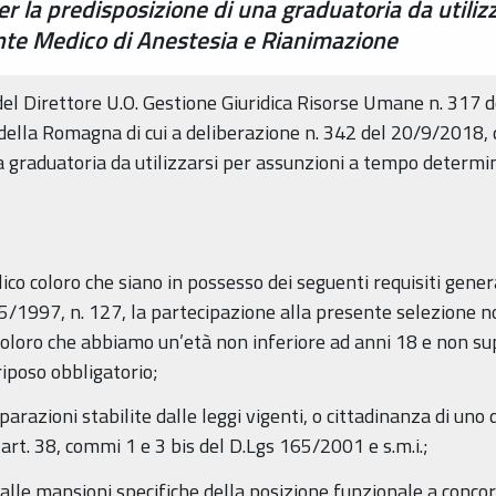
 per la predisposizione di una graduatoria da utili
ente Medico di Anestesia e Rianimazione
el Direttore U.O. Gestione Giuridica Risorse Umane n. 317 
della Romagna di cui a deliberazione n. 342 del 20/9/2018,
a graduatoria da utilizzarsi per assunzioni a tempo determin
co coloro che siano in possesso dei seguenti requisiti general
5/1997, n. 127, la partecipazione alla presente selezione non
oloro che abbiamo un’età non inferiore ad anni 18 e non sup
riposo obbligatorio;
iparazioni stabilite dalle leggi vigenti, o cittadinanza di un
l’art. 38, commi 1 e 3 bis del D.Lgs 165/2001 e s.m.i.;
 alle mansioni specifiche della posizione funzionale a concor