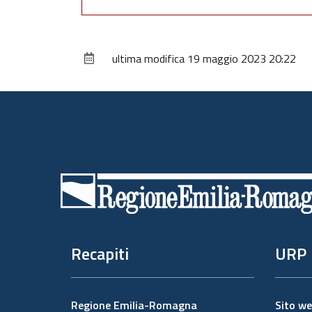
ultima modifica
19 maggio 2023 20:22
Piè
di
pagina
Recapiti
URP
Regione Emilia-Romagna
Sito w