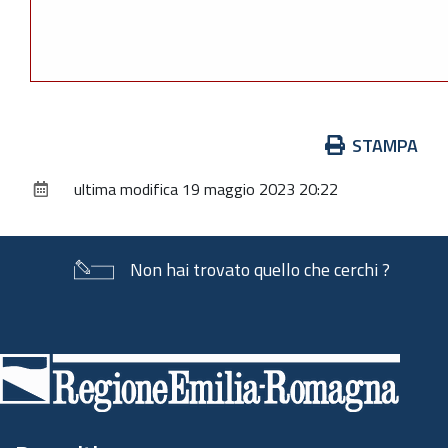
Azioni
STAMPA
sul
ultima modifica
19 maggio 2023 20:22
documento
Non hai trovato quello che cerchi ?
Piè
di
pagina