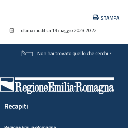
Azioni
STAMPA
sul
ultima modifica
19 maggio 2023 20:22
documento
Non hai trovato quello che cerchi ?
Piè
di
pagina
Recapiti
Regione Emilia-Romagna