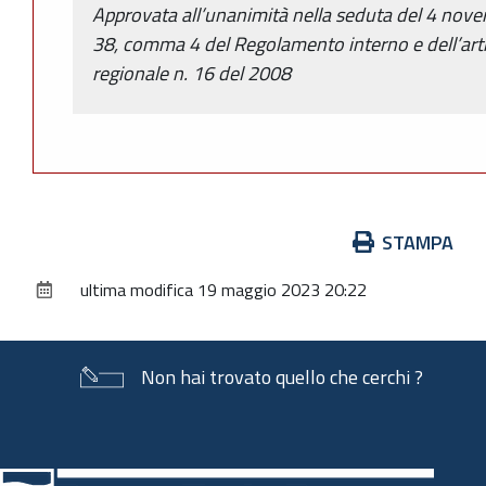
Approvata all’unanimità nella seduta del 4 novem
38, comma 4 del Regolamento interno e dell’arti
regionale n. 16 del 2008
Azioni
STAMPA
sul
ultima modifica
19 maggio 2023 20:22
documento
Non hai trovato quello che cerchi ?
Piè
di