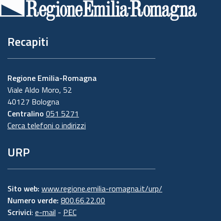
pagina
Recapiti
Regione Emilia-Romagna
Viale Aldo Moro, 52
40127 Bologna
Centralino
051 5271
Cerca telefoni o indirizzi
URP
Sito web:
www.regione.emilia-romagna.it/urp/
Numero verde:
800.66.22.00
Scrivici
:
e-mail
-
PEC