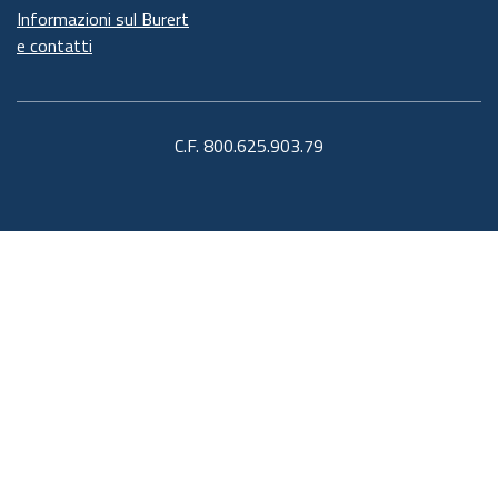
Informazioni sul Burert
e contatti
C.F. 800.625.903.79