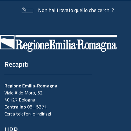
Non hai trovato quello che cerchi ?
Piè
di
pagina
Recapiti
Regione Emilia-Romagna
Viale Aldo Moro, 52
40127 Bologna
Centralino
051 5271
Cerca telefoni o indirizzi
URP