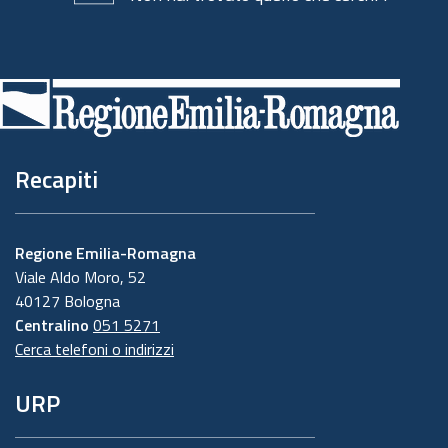
Piè
di
pagina
Recapiti
Regione Emilia-Romagna
Viale Aldo Moro, 52
40127 Bologna
Centralino
051 5271
Cerca telefoni o indirizzi
URP