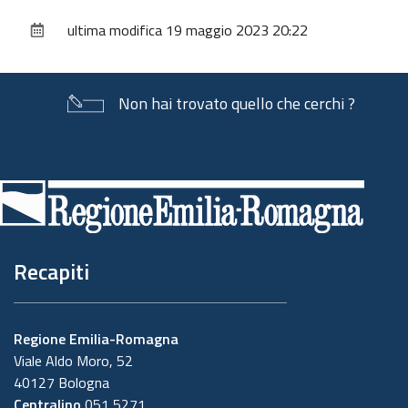
sul
ultima modifica
19 maggio 2023 20:22
documento
Non hai trovato quello che cerchi ?
Piè
di
pagina
Recapiti
Regione Emilia-Romagna
Viale Aldo Moro, 52
40127 Bologna
Centralino
051 5271