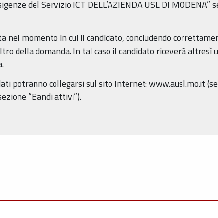
enze del Servizio ICT DELL’AZIENDA USL DI MODENA” segu
a nel momento in cui il candidato, concludendo correttament
ro della domanda. In tal caso il candidato riceverà altresì un
.
dati potranno collegarsi sul sito Internet: www.ausl.mo.it (se
ezione “Bandi attivi”).