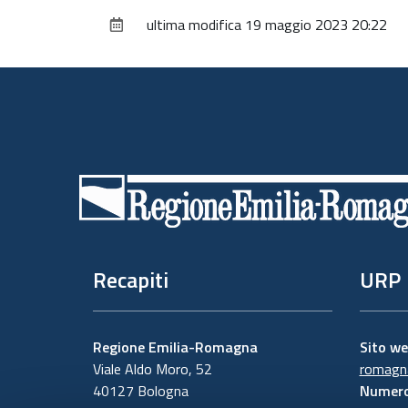
ultima modifica
19 maggio 2023 20:22
Piè
di
pagina
Recapiti
URP
Regione Emilia-Romagna
Sito w
Viale Aldo Moro, 52
romagna
40127 Bologna
Numero