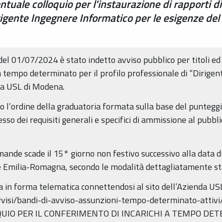
entuale colloquio per l'instaurazione di rapporti 
irigente Ingegnere Informatico per le esigenze del
del 01/07/2024 è stato indetto avviso pubblico per titoli ed
 a tempo determinato per il profilo professionale di “Dirige
da USL di Modena.
o l’ordine della graduatoria formata sulla base del punteggio a
so dei requisiti generali e specifici di ammissione al pubblic
mande scade il 15° giorno non festivo successivo alla data d
ne Emilia-Romagna, secondo le modalità dettagliatamente sta
in forma telematica connettendosi al sito dell’Azienda USL
vvisi/bandi-di-avviso-assunzioni-tempo-determinato-attiv
QUIO PER IL CONFERIMENTO DI INCARICHI A TEMPO DE