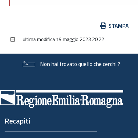
Azioni
STAMPA
sul
ultima modifica
19 maggio 2023 20:22
documento
Non hai trovato quello che cerchi ?
Piè
di
pagina
Recapiti