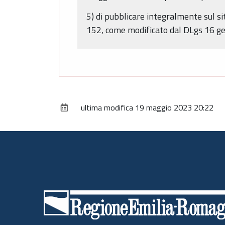
5) di pubblicare integralmente sul s
152, come modificato dal DLgs 16 gen
ultima modifica
19 maggio 2023 20:22
Piè
di
pagina