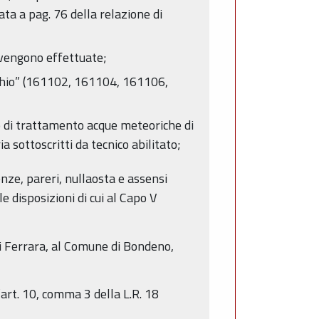
tata a pag. 76 della relazione di
à vengono effettuate;
pecchio” (161102, 161104, 161106,
to di trattamento acque meteoriche di
 sottoscritti da tecnico abilitato;
enze, pareri, nullaosta e assensi
 disposizioni di cui al Capo V
 di Ferrara, al Comune di Bondeno,
’art. 10, comma 3 della L.R. 18