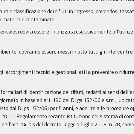
atura e classificazione dei rifiuti in ingresso, dovendosi tass
 di materiale contaminato;
n pericolosi dovrà essere finalizzata esclusivamente all’utiliz
mbiente, dovranno essere messi in atto tutti gli interventi e
li accorgimenti tecnici e gestionali atti a prevenire o ridur
 formulari di identificazione dei rifiuti, redatti ai sensi del
ggiornato in base all’art. 190 del DLgs 152/06 e s.m.i., ubica
isto dal DLgs 152/06) per 5 anni, e aderire alle procedure o
2011 “Regolamento recante istituzione del sistema di controllo
dell’art. 14-bis del decreto-legge 1 luglio 2009, n. 78, conv