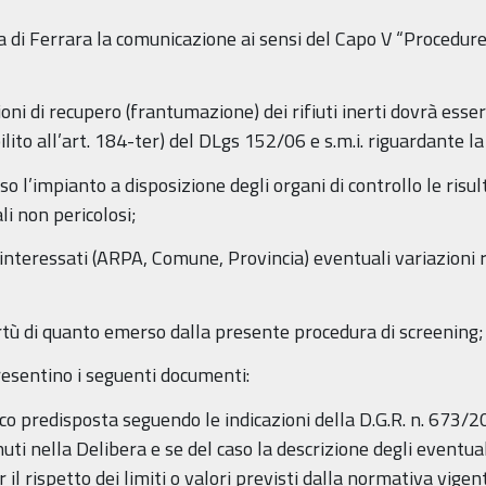
cia di Ferrara la comunicazione ai sensi del Capo V “Procedu
ioni di recupero (frantumazione) dei rifiuti inerti dovrà esse
o all’art. 184-ter) del DLgs 152/06 e s.m.i. riguardante la “
o l’impianto a disposizione degli organi di controllo le risul
li non pericolosi;
 interessati (ARPA, Comune, Provincia) eventuali variazioni r
irtù di quanto emerso dalla presente procedura di screening;
 presentino i seguenti documenti:
o predisposta seguendo le indicazioni della D.G.R. n. 673/2
enuti nella Delibera e se del caso la descrizione degli eventua
 il rispetto dei limiti o valori previsti dalla normativa vigen