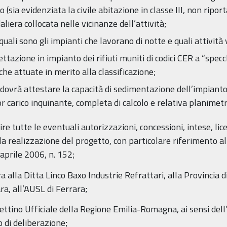
 (sia evidenziata la civile abitazione in classe III, non ripor
liera collocata nelle vicinanze dell’attività;
quali sono gli impianti che lavorano di notte e quali attivit
ccettazione in impianto dei rifiuti muniti di codici CER a “s
he attuate in merito alla classificazione;
si dovrà attestare la capacità di sedimentazione dell’impian
 carico inquinante, completa di calcolo e relativa planimetria
ire tutte le eventuali autorizzazioni, concessioni, intese, lic
realizzazione del progetto, con particolare riferimento alle
aprile 2006, n. 152;
a alla Ditta Linco Baxo Industrie Refrattari, alla Provincia
ra, all’AUSL di Ferrara;
lettino Ufficiale della Regione Emilia-Romagna, ai sensi dell
o di deliberazione;