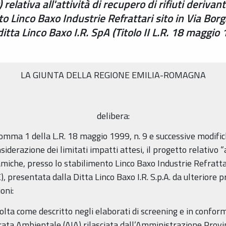
relativa all'attività di recupero di rifiuti derivant
o Linco Baxo Industrie Refrattari sito in Via Borg
itta Linco Baxo I.R. SpA (Titolo II L.R. 18 maggio 
LA GIUNTA DELLA REGIONE EMILIA-ROMAGNA
delibera:
0, comma 1 della L.R. 18 maggio 1999, n. 9 e successive modif
iderazione dei limitati impatti attesi, il progetto relativo “al
amiche, presso lo stabilimento Linco Baxo Industrie Refrattari
 presentata dalla Ditta Linco Baxo I.R. S.p.A. da ulteriore p
oni:
volta come descritto negli elaborati di screening e in confor
ata Ambientale (AIA) rilasciata dall’Amministrazione Provin