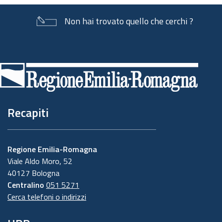
Non hai trovato quello che cerchi ?
Piè
di
pagina
Recapiti
Regione Emilia-Romagna
Viale Aldo Moro, 52
40127 Bologna
Centralino
051 5271
Cerca telefoni o indirizzi