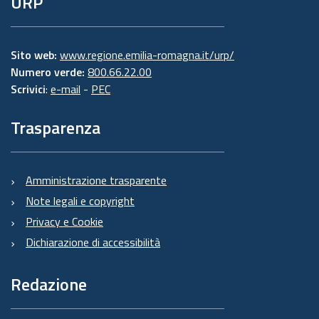
URP
Sito web:
www.regione.emilia-romagna.it/urp/
Numero verde:
800.66.22.00
Scrivici
:
e-mail
-
PEC
Trasparenza
Amministrazione trasparente
Note legali e copyright
Privacy e Cookie
Dichiarazione di accessibilità
Redazione