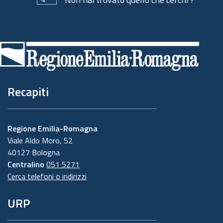
Piè
di
pagina
Recapiti
Regione Emilia-Romagna
Viale Aldo Moro, 52
40127 Bologna
Centralino
051 5271
Cerca telefoni o indirizzi
URP