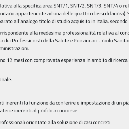
relativa alla specifica area SNT/1, SNT/2, SNT/3, SNT/4 o rel
itario appartenente ad una delle quattro classi di laurea). Se
rato all’analogo titolo di studio acquisito in Italia, second
corrispondente alla medesima professionalità relativa al conc
a dei Professionisti della Salute e Funzionari - ruolo Sanitar
ministrazioni.
no 12 mesi con comprovata esperienza in ambito di ricerca cl
onale.
ti inerenti la funzione da conferire e impostazione di un pia
aterie inerenti al profilo a concorso:
professionali orientate alla soluzione di casi concreti