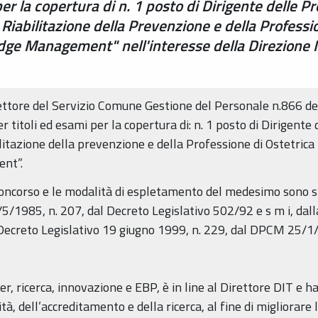
r la copertura di n. 1 posto di Dirigente delle Pr
 Riabilitazione della Prevenzione e della Professio
ge Management" nell'interesse della Direzione In
ettore del Servizio Comune Gestione del Personale n.866 del
 titoli ed esami per la copertura di: n. 1 posto di Dirigente 
itazione della prevenzione e della Professione di Ostetrica p
nt”.
concorso e le modalità di espletamento del medesimo sono st
/1985, n. 207, dal Decreto Legislativo 502/92 e s m i, dal
 Decreto Legislativo 19 giugno 1999, n. 229, dal DPCM 25/
r, ricerca, innovazione e EBP, è in line al Direttore DIT e ha
à, dell’accreditamento e della ricerca, al fine di migliorare l