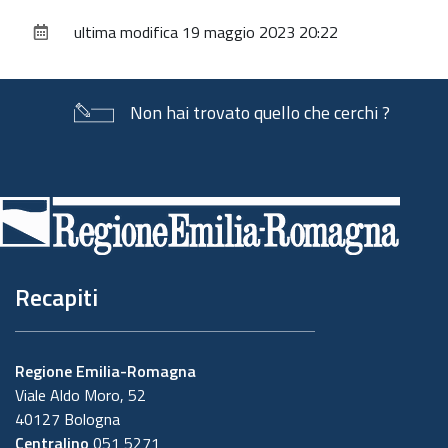
sul
ultima modifica
19 maggio 2023 20:22
documento
Non hai trovato quello che cerchi ?
Piè
di
pagina
Recapiti
Regione Emilia-Romagna
Viale Aldo Moro, 52
40127 Bologna
Centralino
051 5271