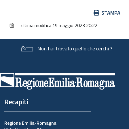
Azioni
STAMPA
sul
ultima modifica
19 maggio 2023 20:22
documento
Non hai trovato quello che cerchi ?
Piè
di
pagina
Recapiti
Regione Emilia-Romagna