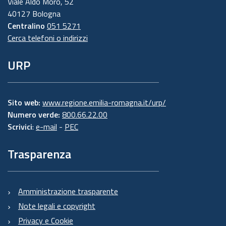
Viale Aldo Moro, 52
40127 Bologna
Centralino
051 5271
Cerca telefoni o indirizzi
URP
Sito web:
www.regione.emilia-romagna.it/urp/
Numero verde:
800.66.22.00
Scrivici
:
e-mail
-
PEC
Trasparenza
Amministrazione trasparente
Note legali e copyright
Privacy e Cookie