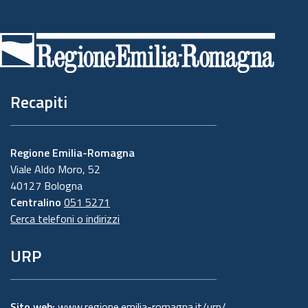
Piè
di
pagina
Recapiti
Regione Emilia-Romagna
Viale Aldo Moro, 52
40127 Bologna
Centralino
051 5271
Cerca telefoni o indirizzi
URP
Sito web:
www.regione.emilia-romagna.it/urp/