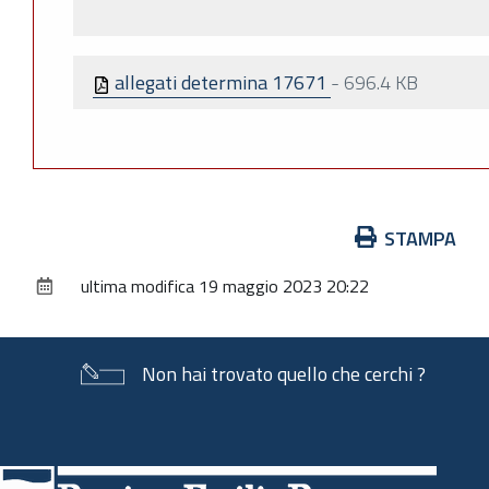
allegati determina 17671
-
696.4 KB
Azioni
STAMPA
sul
ultima modifica
19 maggio 2023 20:22
documento
Non hai trovato quello che cerchi ?
Piè
di