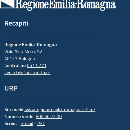
pagina
Recapiti
Regione Emilia-Romagna
Viale Aldo Moro, 52
40127 Bologna
Centralino
051 5271
Cerca telefoni o indirizzi
URP
Sito web:
www.regione.emilia-romagna.it/urp/
Numero verde:
800.66.22.00
Scrivici
:
e-mail
-
PEC