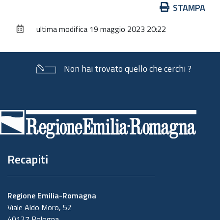
Azioni
STAMPA
sul
ultima modifica
19 maggio 2023 20:22
documento
Non hai trovato quello che cerchi ?
Piè
di
pagina
Recapiti
Regione Emilia-Romagna
Viale Aldo Moro, 52
40127 Bologna