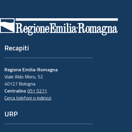
Piè
di
pagina
Recapiti
Regione Emilia-Romagna
Viale Aldo Moro, 52
40127 Bologna
Centralino
051 5271
Cerca telefoni o indirizzi
URP