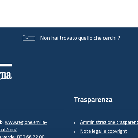
Non hai trovato quello che cerchi ?
Trasparenza
eb:
www.regione.emilia-
Amministrazione trasparen
.it/urp/
Note legali e copyright
 verde:
800.66.22.00