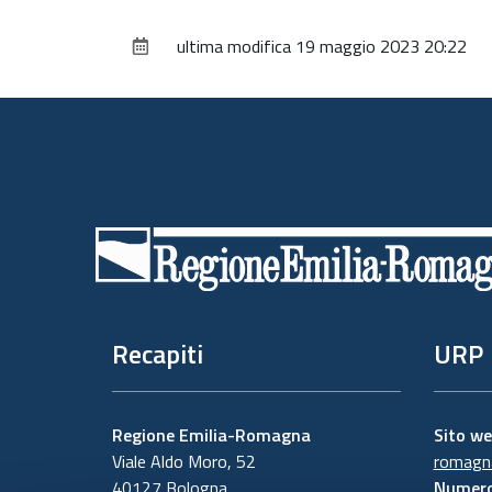
ultima modifica
19 maggio 2023 20:22
Piè
di
pagina
Recapiti
URP
Regione Emilia-Romagna
Sito w
Viale Aldo Moro, 52
romagna
40127 Bologna
Numero