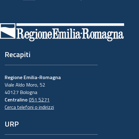
Piè
di
pagina
Recapiti
Regione Emilia-Romagna
Viale Aldo Moro, 52
40127 Bologna
Centralino
051 5271
Cerca telefoni o indirizzi
URP