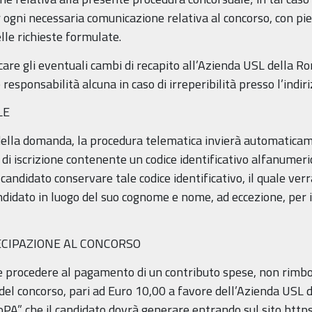
ogni necessaria comunicazione relativa al concorso, con pien
elle richieste formulate.
care gli eventuali cambi di recapito all’Azienda USL della R
sponsabilità alcuna in caso di irreperibilità presso l’indir
LE
ella domanda, la procedura telematica invierà automaticamen
 di iscrizione contenente un codice identificativo alfanumeri
candidato conservare tale codice identificativo, il quale verr
ndidato in luogo del suo cognome e nome, ad eccezione, per i 
ECIPAZIONE AL CONCORSO
e procedere al pagamento di un contributo spese, non rimbo
i del concorso, pari ad Euro 10,00 a favore dell’Azienda USL
goPA” che il candidato dovrà generare entrando sul sito http