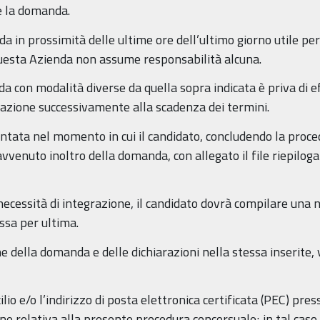
e la domanda.
da in prossimità delle ultime ore dell’ultimo giorno utile pe
 questa Azienda non assume responsabilità alcuna.
 con modalità diverse da quella sopra indicata è priva di e
azione successivamente alla scadenza dei termini.
ata nel momento in cui il candidato, concludendo la proced
avvenuto inoltro della domanda, con allegato il file riepilo
i necessità di integrazione, il candidato dovrà compilare una
ssa per ultima.
 della domanda e delle dichiarazioni nella stessa inserite, v
ilio e/o l’indirizzo di posta elettronica certificata (PEC) pres
ne relativa alla presente procedura concorsuale; in tal cas