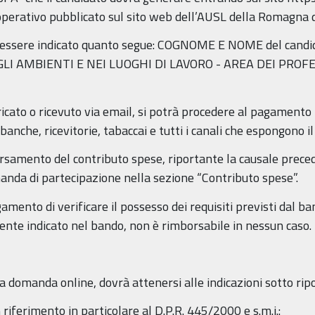
perativo pubblicato sul sito web dell’AUSL della Romagna d
à essere indicato quanto segue: COGNOME E NOME del cand
I AMBIENTI E NEI LUOGHI DI LAVORO - AREA DEI PROFE
ricato o ricevuto via email, si potrà procedere al pagamento
 banche, ricevitorie, tabaccai e tutti i canali che espongono i
ersamento del contributo spese, riportante la causale prec
anda di partecipazione nella sezione “Contributo spese”.
gamento di verificare il possesso dei requisiti previsti dal b
nte indicato nel bando, non è rimborsabile in nessun caso.
a domanda online, dovrà attenersi alle indicazioni sotto rip
riferimento in particolare al D.P.R. 445/2000 e s.m.i.: