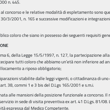
000 n. 445.
 al concorso e le relative modalità di espletamento sono que
s. 30/3/2001, n. 165 e successive modificazioni e integrazioni
ico coloro che siano in possesso dei seguenti requisiti genera
IONE
omma 6, della Legge 15/5/1997, n. 127, la partecipazione al
tecipare tutti coloro che abbiamo un’età non inferiore ad an
ollocamento a riposo obbligatorio;
iparazioni stabilite dalle leggi vigenti, o cittadinanza di un
l’art. 38, commi 1 e 3 bis del D.Lgs 165/2001 e s.m.i.
ionata alle mansioni della posizione funzionale a concorso. I
ervizio in sede di visita preventiva ex art. 41 D.Lgs. 81/08
neità espressa dal Medico Competente.