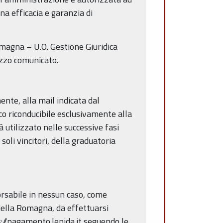
a efficacia e garanzia di
omagna – U.O. Gestione Giuridica
izzo comunicato.
te, alla mail indicata dal
co riconducibile esclusivamente alla
à utilizzato nelle successive fasi
soli vincitori, della graduatoria
rsabile in nessun caso, come
 della Romagna, da effettuarsi
s://pagamento.lepida.it seguendo le