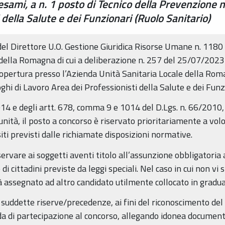
 esami, a n. 1 posto di Tecnico della Prevenzione 
 della Salute e dei Funzionari (Ruolo Sanitario)
del Direttore U.O. Gestione Giuridica Risorse Umane n. 1180
ella Romagna di cui a deliberazione n. 257 del 25/07/2023 e 
 copertura presso l’Azienda Unità Sanitaria Locale della Roma
i di Lavoro Area dei Professionisti della Salute e dei Funzi
/2014 e degli artt. 678, comma 9 e 1014 del D.Lgs. n. 66/201
l’unità, il posto a concorso è riservato prioritariamente a vo
iti previsti dalle richiamate disposizioni normative.
servare ai soggetti aventi titolo all’assunzione obbligatoria
 di cittadini previste da leggi speciali. Nel caso in cui non v
rà assegnato ad altro candidato utilmente collocato in gradua
 suddette riserve/precedenze, ai fini del riconoscimento del
a di partecipazione al concorso, allegando idonea documenta