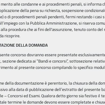
 merito alle condanne e ai procedimenti penali, si informa c
pplicazione della pena su richiesta, sospensione condiziona
e) o di procedimenti penali pendenti, fermi restando i casi sta
all’impiego con la Pubblica Amministrazione, si riserva comu
 alla procedura che ai fini dell'assunzione, tenuto conto del 
a ricoprire.
ENTAZIONE DELLA DOMANDA
esente concorso dovranno essere presentate esclusivamente
 sezione dedicata ai “Bandi e concorsi”, sottosezione relativ
ferimento al presente concorso compilando lo specifico modul
ione della documentazione è perentorio, la chiusura della d
ssivo alla data di pubblicazione dell’estratto del presente b
le – Concorsi ed Esami. Qualora detto giorno sia festivo il 
 tale termine le domande devono essere completate e chiuse. 