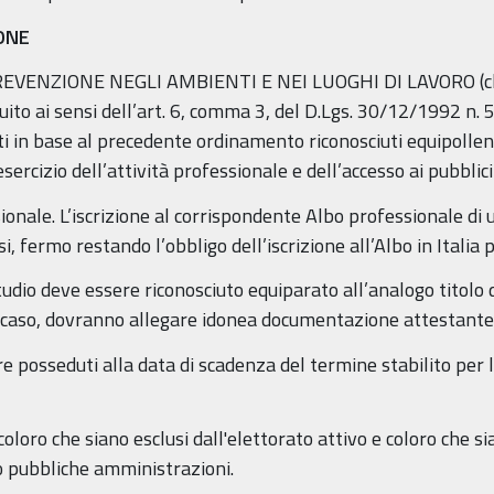
IONE
VENZIONE NEGLI AMBIENTI E NEI LUOGHI DI LAVORO (cla
ito ai sensi dell’art. 6, comma 3, del D.Lgs. 30/12/1992 n. 
ti in base al precedente ordinamento riconosciuti equipollenti
’esercizio dell’attività professionale e dell’accesso ai pubblic
sionale. L’iscrizione al corrispondente Albo professionale di
, fermo restando l’obbligo dell’iscrizione all’Albo in Italia 
studio deve essere riconosciuto equiparato all’analogo titolo d
al caso, dovranno allegare idonea documentazione attestante 
ere posseduti alla data di scadenza del termine stabilito pe
loro che siano esclusi dall'elettorato attivo e coloro che sia
so pubbliche amministrazioni.