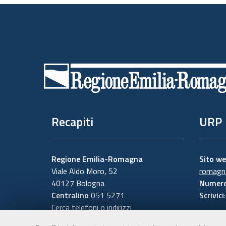
Piè
di
pagina
Recapiti
URP
Regione Emilia-Romagna
Sito w
Viale Aldo Moro, 52
romagna
40127 Bologna
Numero
Centralino
051 5271
Scrivici
Cerca telefoni o indirizzi