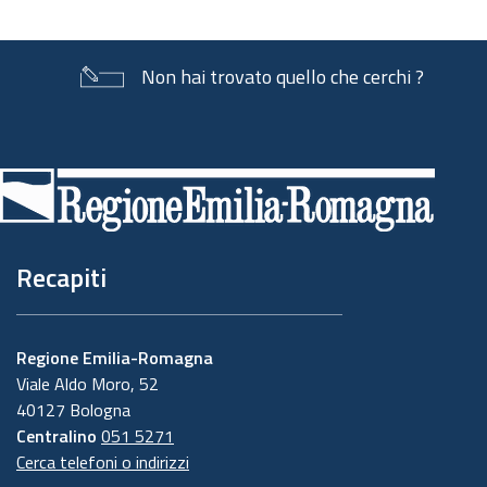
Non hai trovato quello che cerchi ?
Piè
di
pagina
Recapiti
Regione Emilia-Romagna
Viale Aldo Moro, 52
40127 Bologna
Centralino
051 5271
Cerca telefoni o indirizzi