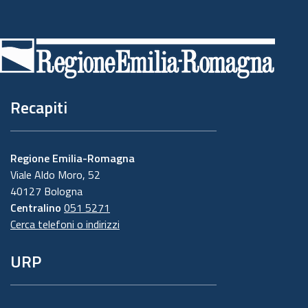
Piè
di
pagina
Recapiti
Regione Emilia-Romagna
Viale Aldo Moro, 52
40127 Bologna
Centralino
051 5271
Cerca telefoni o indirizzi
URP