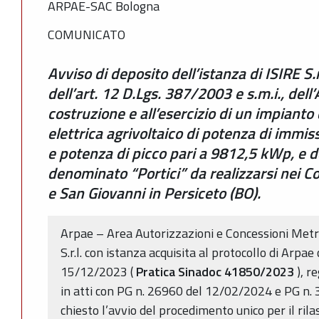
ARPAE-SAC Bologna
COMUNICATO
Avviso di deposito dell’istanza di ISIRE S.r.l
dell’art. 12 D.Lgs. 387/2003 e s.m.i., dell
costruzione e all’esercizio di un impianto
elettrica agrivoltaico di potenza di immis
e potenza di picco pari a 9812,5 kWp, e d
denominato “Portici” da realizzarsi nei C
e San Giovanni in Persiceto (BO).
Arpae – Area Autorizzazioni e Concessioni Metr
S.r.l. con istanza acquisita al protocollo di Arpa
15/12/2023 (
Pratica Sinadoc 41850/2023
), 
in atti con PG n. 26960 del 12/02/2024 e PG n.
chiesto l’avvio del procedimento unico per il rilasc