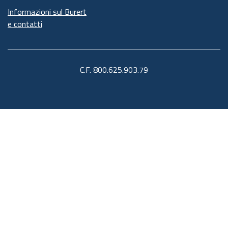
Informazioni sul Burert
e contatti
C.F. 800.625.903.79