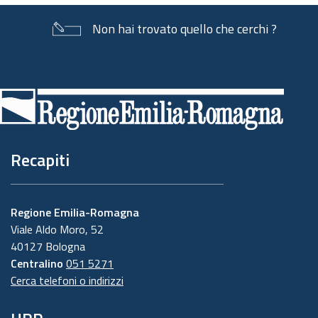
Non hai trovato quello che cerchi ?
Piè
di
pagina
Recapiti
Regione Emilia-Romagna
Viale Aldo Moro, 52
40127 Bologna
Centralino
051 5271
Cerca telefoni o indirizzi