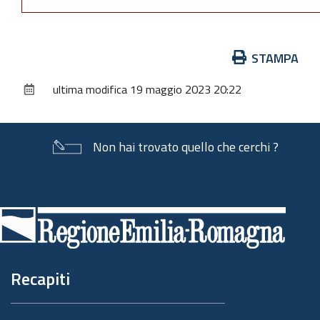
Azioni
STAMPA
sul
ultima modifica
19 maggio 2023 20:22
documento
Non hai trovato quello che cerchi ?
Piè
di
pagina
Recapiti