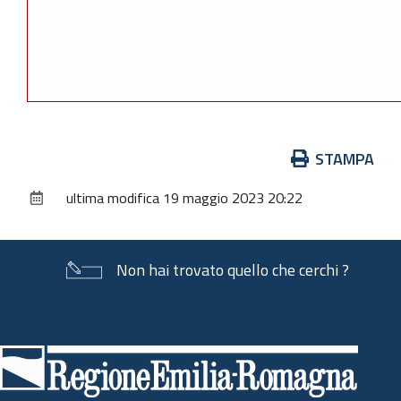
Azioni
STAMPA
sul
ultima modifica
19 maggio 2023 20:22
documento
Non hai trovato quello che cerchi ?
Piè
di
pagina