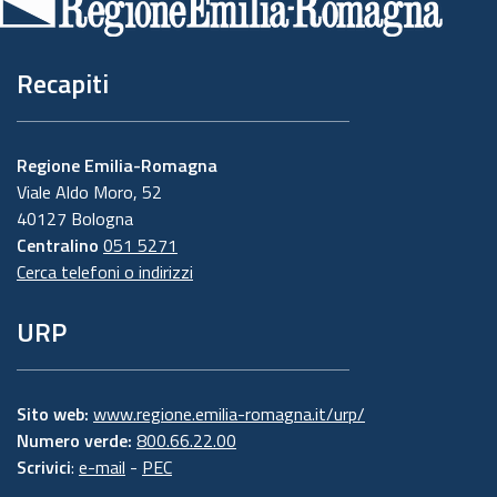
pagina
Recapiti
Regione Emilia-Romagna
Viale Aldo Moro, 52
40127 Bologna
Centralino
051 5271
Cerca telefoni o indirizzi
URP
Sito web:
www.regione.emilia-romagna.it/urp/
Numero verde:
800.66.22.00
Scrivici
:
e-mail
-
PEC