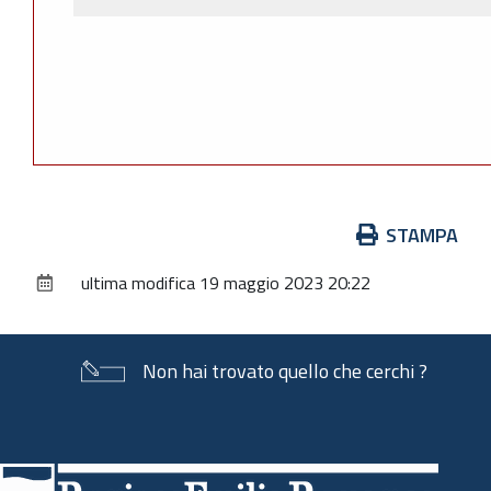
Azioni
STAMPA
sul
ultima modifica
19 maggio 2023 20:22
documento
Non hai trovato quello che cerchi ?
Piè
di