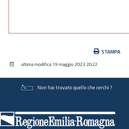
Azioni
STAMPA
sul
ultima modifica
19 maggio 2023 20:22
documento
Non hai trovato quello che cerchi ?
Piè
di
pagina