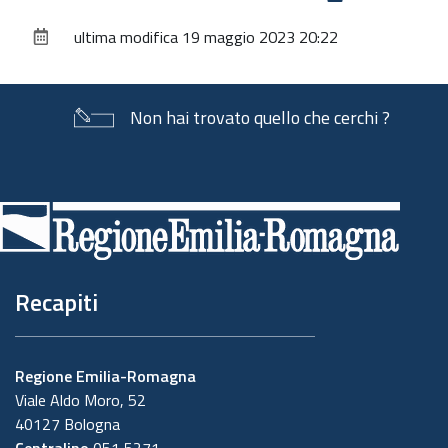
sul
ultima modifica
19 maggio 2023 20:22
documento
Non hai trovato quello che cerchi ?
Piè
di
pagina
Recapiti
Regione Emilia-Romagna
Viale Aldo Moro, 52
40127 Bologna
Centralino
051 5271