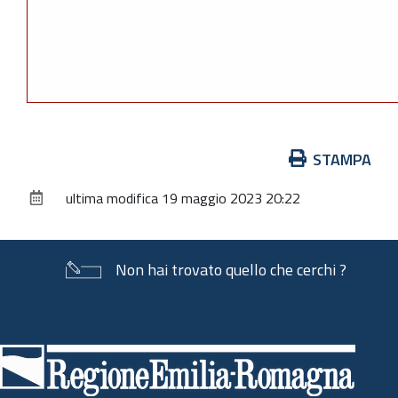
Azioni
STAMPA
sul
ultima modifica
19 maggio 2023 20:22
documento
Non hai trovato quello che cerchi ?
Piè
di
pagina