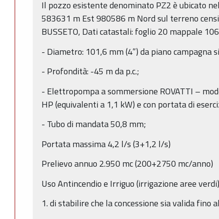
Il pozzo esistente denominato PZ2 è ubicato n
583631 m Est 980586 m Nord sul terreno censit
BUSSETO, Dati catastali: foglio 20 mappale 106
- Diametro: 101,6 mm (4”) da piano campagna si
- Profondità: -45 m da p.c.;
- Elettropompa a sommersione ROVATTI – model
HP (equivalenti a 1,1 kW) e con portata di eserciz
- Tubo di mandata 50,8 mm;
Portata massima 4,2 l/s (3+1,2 l/s)
Prelievo annuo 2.950 mc (200+2750 mc/anno)
Uso Antincendio e Irriguo (irrigazione aree verdi
1. di stabilire che la concessione sia valida fino