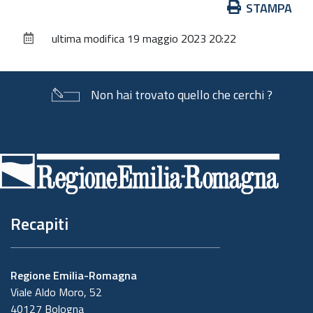
Azioni
STAMPA
sul
ultima modifica
19 maggio 2023 20:22
documento
Non hai trovato quello che cerchi ?
Piè
di
pagina
Recapiti
Regione Emilia-Romagna
Viale Aldo Moro, 52
40127 Bologna