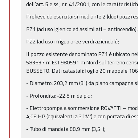
dell’art. 5 e ss., r.r. 41/2001, con le caratteristic
Prelievo da esercitarsi mediante 2 (due) pozzi e
PZ1 (ad uso igienico ed assimilati – antincendio);
PZ2 (ad uso irriguo aree verdi aziendali);
Il pozzo esistente denominato PZ1 è ubicato n
583637 m Est 980591 m Nord sul terreno censit
BUSSETO, Dati catastali: foglio 20 mappale 106
- Diametro: 203,2 mm (8”) da piano campagna si
- Profondità: -22,8 m da p.c.;
- Elettropompa a sommersione ROVATTI – model
4,08 HP (equivalenti a 3 kW) e con portata di eser
- Tubo di mandata 88,9 mm (3,5”);