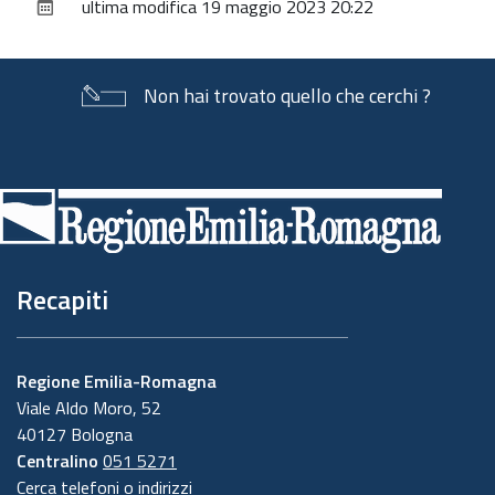
ultima modifica
19 maggio 2023 20:22
documento
Non hai trovato quello che cerchi ?
Piè
di
pagina
Recapiti
Regione Emilia-Romagna
Viale Aldo Moro, 52
40127 Bologna
Centralino
051 5271
Cerca telefoni o indirizzi