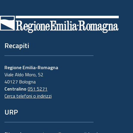
Piè
di
pagina
Recapiti
Regione Emilia-Romagna
Viale Aldo Moro, 52
40127 Bologna
Centralino
051 5271
Cerca telefoni o indirizzi
URP